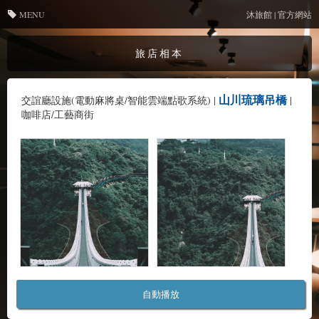
MENU
沐旅館 | 官方網站
旅店相本
山川琉璃吊橋
交誼廳設施(電動麻將桌/智能雲端點歌系統)
|
|
咖啡店/工藝商街
自動播放