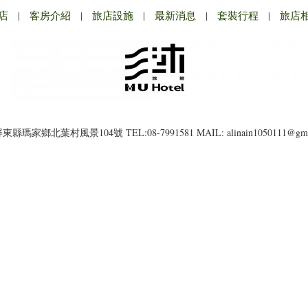
店
|
客房介紹
|
旅店設施
|
最新消息
|
套裝行程
|
旅店
3)屏東縣瑪家鄉北葉村風景104號
TEL:08-7991581
MAIL: alinain1050111@gm