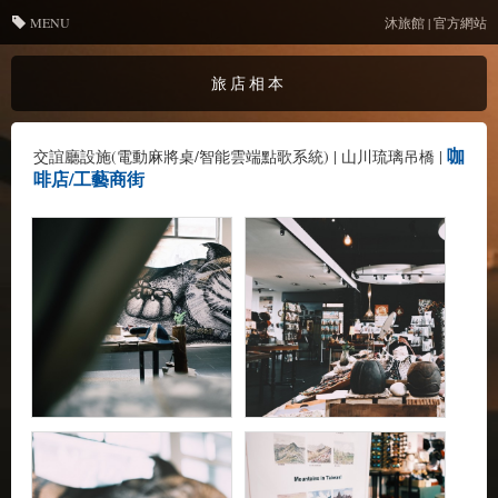
MENU
沐旅館 | 官方網站
旅店相本
咖
交誼廳設施(電動麻將桌/智能雲端點歌系統)
|
山川琉璃吊橋
|
啡店/工藝商街