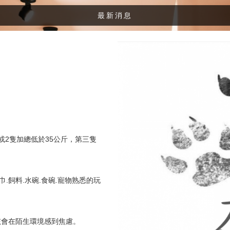
最新消息
或2隻加總低於35公斤，第三隻
巾.飼料.水碗.食碗.寵物熟悉的玩
小孩會在陌生環境感到焦慮。