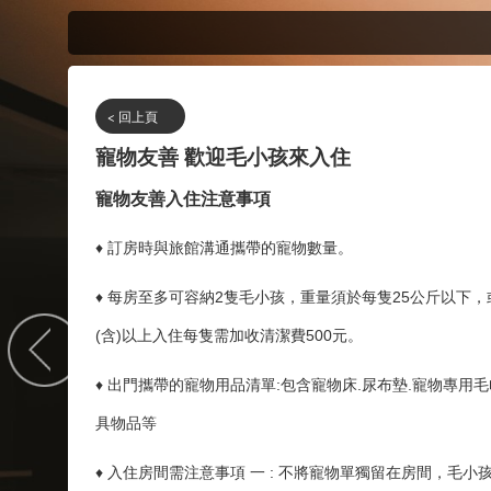
< 回上頁
寵物友善 歡迎毛小孩來入住
寵物友善入住注意事項
♦ 訂房時與旅館溝通攜帶的寵物數量。
每隻
♦ 每房至多可容納2隻毛小孩，重量須於
25公斤以下，
(含)以上入住每隻需加收清潔費500元。
♦ 出門攜帶的寵物用品清單:包含寵物床.尿布墊.寵物專用毛
具物品等
♦ 入住房間需注意事項 一 : 不將寵物單獨留在房間，毛