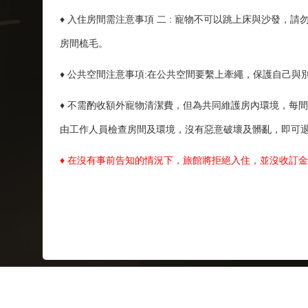
♦ 入住房間需注意事項 二 : 寵物不可以跳上床與沙發，
房間梳毛。
♦ 公共空間注意事項:在公共空間要繫上牽繩，保護自己與
♦ 不需酌收額外寵物清潔費，但為共同維護房內環境，每間
由工作人員檢查房間及環境，沒有惡意破壞及髒亂，即可退還
♦ 在沒有事前告知的情況下，旅館將拒絕入住，並沒收訂